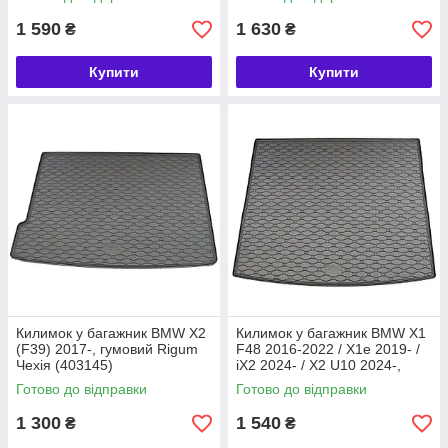
1 590
1 630
₴
₴
Купити
Купити
Килимок у багажник BMW X2
Килимок у багажник BMW X1
(F39) 2017-, гумовий Rigum
F48 2016-2022 / X1e 2019- /
Чехія (403145)
iX2 2024- / X2 U10 2024-,
гумовий Rigum Чехія
Готово до відправки
Готово до відправки
(403060)
1 300
1 540
₴
₴