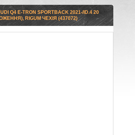
DI Q4 E-TRON SPORTBACK 2021-/ID.4 20
ЖЕННЯ), RIGUM ЧЕХІЯ (437072)