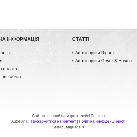
НА ІНФОРМАЦІЯ
СТАТТІ
панію
Автоковрики Rigum
ця
Автоковрики Geyer & Hosaja
 і оплата
ня і обмін
Сайт створений на маркетплейсі
Prom.ua
AutoFanat |
Поскаржитися на контент
|
Політика конфіденційності
Select Language
▼