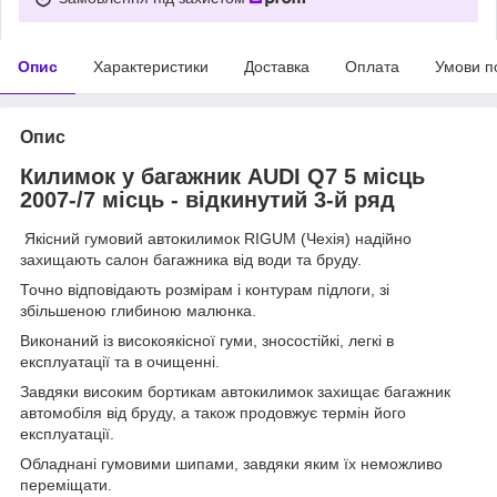
Опис
Характеристики
Доставка
Оплата
Умови п
Опис
Килимок у багажник AUDI Q7 5 місць
2007-/7 місць - відкинутий 3-й ряд
Якісний гумовий автокилимок RIGUM (Чехія) надійно
захищають салон багажника від води та бруду.
Точно відповідають розмірам і контурам підлоги, зі
збільшеною глибиною малюнка.
Виконаний із високоякісної гуми, зносостійкі, легкі в
експлуатації та в очищенні.
Завдяки високим бортикам автокилимок захищає багажник
автомобіля від бруду, а також продовжує термін його
експлуатації.
Обладнані гумовими шипами, завдяки яким їх неможливо
переміщати.