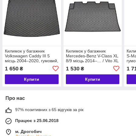
Килимок у багажник
Килимок у багажник
Кили
Volkswagen Caddy III 5
Mercedes-Benz V-Class XL
S-Ma
місць 2004–2020, гумовий,
8/9 місць 2014–… / Vito XL
гумо
модельний, Rigum Чехія
8/9 місць 2014–…,
(408
1 650
1 530
1 7
₴
₴
(437034)
гумовий, модельний,
Rigum Чехія (421040)
Купити
Купити
Про нас
97% позитивних з 65 відгуків за рік
Працює з 25.06.2018
м. Дрогобич