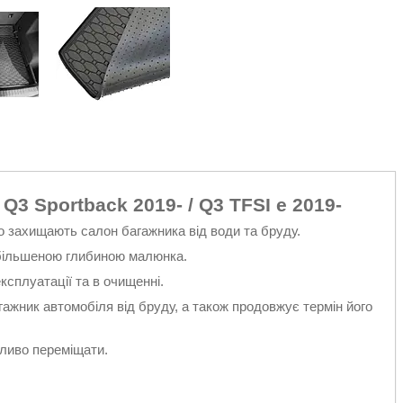
Q3 Sportback 2019- / Q3 TFSI e 2019-
о захищають салон багажника від води та бруду.
і збільшеною глибиною малюнка.
експлуатації та в очищенні.
жник автомобіля від бруду, а також продовжує термін його
жливо переміщати.