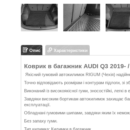
Опис
Характеристики
Коврик в багажник AUDI Q3 2019- / 
Якісний гумовий автокилимок RIGUM (Чехія) надійн
Точно відповідають розмірам і контурам підлоги, з
Виконаний із високоякісної гуми, зносостійкі, легкі в 
Завдяки високим бортикам автокилимок захищає бага
експлуатації.
Обладнані гумовими шипами, завдяки яким їх немо
Без запаху гуми.
Тип килимка: Килимки в багажник