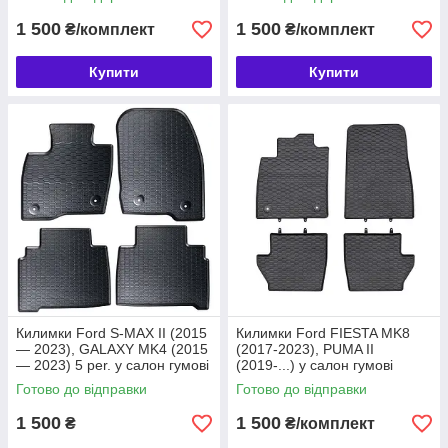
Geyer & Hosaja (852/4C)
1 500
1 500
₴/комплект
₴/комплект
Купити
Купити
Килимки Ford S-MAX II (2015
Килимки Ford FIESTA MK8
— 2023), GALAXY MK4 (2015
(2017-2023), PUMA II
— 2023) 5 per. у салон гумові
(2019-...) у салон гумові
(876/4C)
(888/4C)
Готово до відправки
Готово до відправки
1 500
1 500
₴
₴/комплект