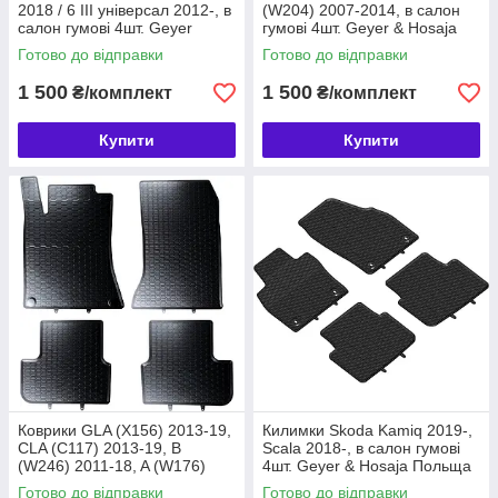
2018 / 6 III універсал 2012-, в
(W204) 2007-2014, в салон
салон гумові 4шт. Geyer
гумові 4шт. Geyer & Hosaja
& Hosaja Польща (862/4C)
Польща (860/4C)
Готово до відправки
Готово до відправки
1 500
1 500
₴/комплект
₴/комплект
Купити
Купити
Коврики GLA (X156) 2013-19,
Килимки Skoda Kamiq 2019-,
CLA (C117) 2013-19, B
Scala 2018-, в салон гумові
(W246) 2011-18, A (W176)
4шт. Geyer & Hosaja Польща
2012-18, в салон гумові 4шт.
(912/4C)
Готово до відправки
Готово до відправки