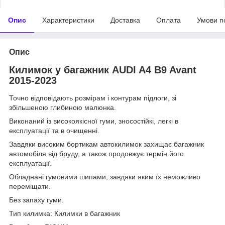
Опис
Характеристики
Доставка
Оплата
Умови п
Опис
Килимок у багажник AUDI A4 B9 Avant
2015-2023
Точно відповідають розмірам і контурам підлоги, зі
збільшеною глибиною малюнка.
Виконаний із високоякісної гуми, зносостійкі, легкі в
експлуатації та в очищенні.
Завдяки високим бортикам автокилимок захищає багажник
автомобіля від бруду, а також продовжує термін його
експлуатації.
Обладнані гумовими шипами, завдяки яким їх неможливо
переміщати.
Без запаху гуми.
Тип килимка: Килимки в багажник