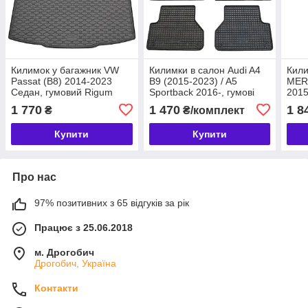
Килимок у багажник VW
Килимки в салон Audi A4
Кили
Passat (B8) 2014-2023
B9 (2015-2023) / A5
MER
Седан, гумовий Rigum
Sportback 2016-, гумові
2015
Чехія (437300)
(4шт) Rigum Чехія
(C25
1 770
1 470
1 8
₴
₴/комплект
(903546)
Чехі
Купити
Купити
Про нас
97% позитивних з 65 відгуків за рік
Працює з 25.06.2018
м. Дрогобич
Дрогобич, Україна
Контакти