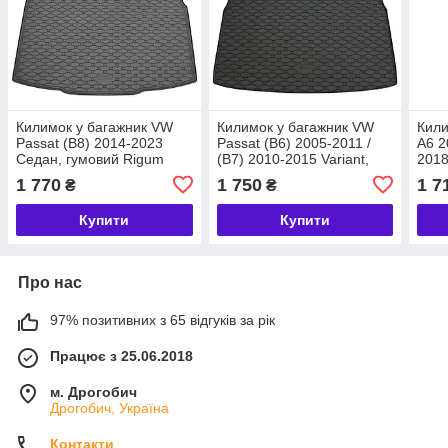
Килимок у багажник VW
Килимок у багажник VW
Кили
Passat (B8) 2014-2023
Passat (B6) 2005-2011 /
A6 2
Седан, гумовий Rigum
(B7) 2010-2015 Variant,
2018
Чехія (437300)
гумовий Rigum Чехія
Rigu
1 770
1 750
1 7
₴
₴
(437133)
(402
Купити
Купити
Про нас
97% позитивних з 65 відгуків за рік
Працює з 25.06.2018
м. Дрогобич
Дрогобич, Україна
Контакти