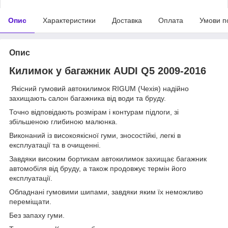
Опис
Характеристики
Доставка
Оплата
Умови п
Опис
Килимок у багажник AUDI Q5 2009-2016
Якісний гумовий автокилимок RIGUM (Чехія) надійно
захищають салон багажника від води та бруду.
Точно відповідають розмірам і контурам підлоги, зі
збільшеною глибиною малюнка.
Виконаний із високоякісної гуми, зносостійкі, легкі в
експлуатації та в очищенні.
Завдяки високим бортикам автокилимок захищає багажник
автомобіля від бруду, а також продовжує термін його
експлуатації.
Обладнані гумовими шипами, завдяки яким їх неможливо
переміщати.
Без запаху гуми.