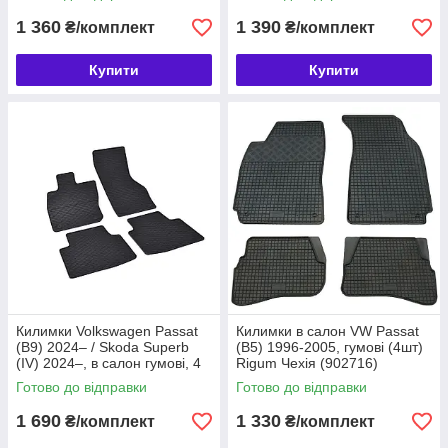
1 360
1 390
₴/комплект
₴/комплект
Купити
Купити
Килимки Volkswagen Passat
Килимки в салон VW Passat
(B9) 2024– / Skoda Superb
(B5) 1996-2005, гумові (4шт)
(IV) 2024–, в салон гумові, 4
Rigum Чехія (902716)
шт., Rigum Чехія (906233)
Готово до відправки
Готово до відправки
1 690
1 330
₴/комплект
₴/комплект