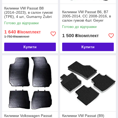
Килимки VW Passat B8
Килимки VW Passat B6, B7
(2014–2023), в салон гумові
2005-2014, CC 2008-2016, в
(TPE), 4 шт., Gumarny Zubri
салон гумові 4шт. Geyer
Чехія (P219184)
Готово до відправки
& Hosaja Польща (807/4C)
Готово до відправки
1 640
₴/комплект
1 500
₴/комплект
1 750 ₴/комплект
Купити
Купити
Килимки Volkswagen Passat
Килимки VW Passat (B9)