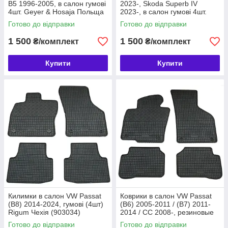
B5 1996-2005, в салон гумові
2023-, Skoda Superb IV
4шт. Geyer & Hosaja Польща
2023-, в салон гумові 4шт.
(817/4C)
Geyer & Hosaja Польща
Готово до відправки
Готово до відправки
(907/4C)
1 500
1 500
₴/комплект
₴/комплект
Купити
Купити
Килимки в салон VW Passat
Коврики в салон VW Passat
(B8) 2014-2024, гумові (4шт)
(B6) 2005-2011 / (B7) 2011-
Rigum Чехія (903034)
2014 / CC 2008-, резиновые
(4шт) Rigum Чехія (902709)
Готово до відправки
Готово до відправки