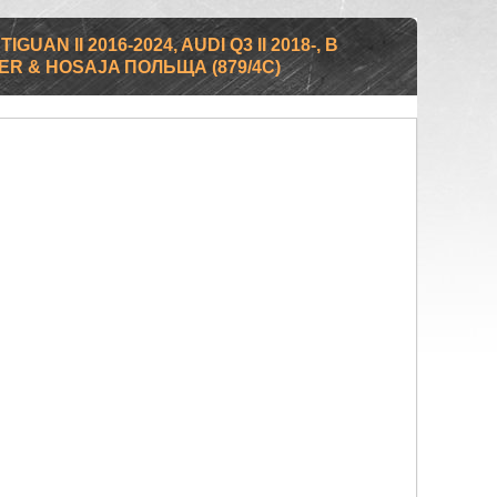
AN II 2016-2024, AUDI Q3 II 2018-, В
ER & HOSAJA ПОЛЬЩА (879/4C)