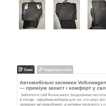
Опис
Характеристики
Автомобільні килимки Volkswagen 
— преміум захист і комфорт у сал
Забезпечте свій Фольксваген бездоганною чистото
& Hosaja - офіційним вибором для тих, хто цінує які
провідних автовиробників, ці килимки поєднують у с