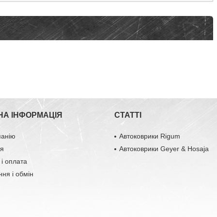
НА ІНФОРМАЦІЯ
СТАТТІ
панію
Автоковрики Rigum
ця
Автоковрики Geyer & Hosaja
 і оплата
ня і обмін