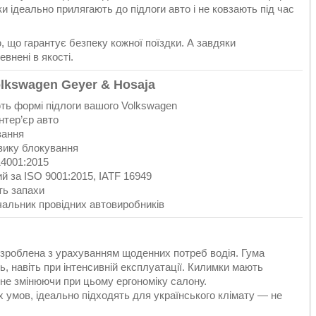
 ідеально прилягають до підлоги авто і не ковзають під час
, що гарантує безпеку кожної поїздки. А завдяки
внені в якості.
lkswagen Geyer & Hosaja
ть формі підлоги вашого Volkswagen
нтер’єр авто
зання
изику блокування
14001:2015
 за ISO 9001:2015, IATF 16949
ть запахи
альник провідних автовиробників
озроблена з урахуванням щоденних потреб водія. Гума
ть, навіть при інтенсивній експлуатації. Килимки мають
 не змінюючи при цьому ергономіку салону.
х умов, ідеально підходять для українського клімату — не