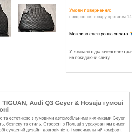
повернення товару протягом 14
У компанії підключені електро
не покидаючи сайту.
TIGUAN, Audi Q3 Geyer & Hosaja гумові
оні
ю та естетикою з гумовими автомобільними килимками Geyer
сть, безпеку та стиль. Створені в Польщі з урахуванням вимог
обі сучасний дизайн, довговіч
ність і максима
льний комфорт.