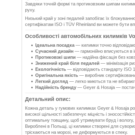
Завдяки точній формі та протиковзким шипам килимки
руху.
Низький край у зоні педалей запобігає їх блокуванню
сертифікатам ISO і TÜV Rheinland ви можете бути впе
Особливості автомобільних килимків Vo
Ідеальна посадка
— килимки точно відповідаю
Сучасний дизайн
— гармонійно вписуються в і
Протиковзкі шипи
— надійна фіксація без ков
Знижений край біля педалей
— мінімізація р
Екологічність
— відповідають стандарту ISO 
Оригінальна якість
— виробник сертифікований
Легкий догляд
— легко миються та не вбираю
Надійність бренду
— Geyer & Hosaja — постач
Детальний опис
:
Кожна деталь у гумових килимках Geyer & Hosaja р
високої щільності забезпечує міцність і зносостійкіс
оптимальну товщину, щоб утримувати бруд і вологу,
Вироблені в Польщі, ці килимки створені для сувори
тріскаються на морозі, не деформуються в спеку.