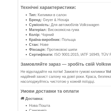
Технічні характеристики
:
Тип:
Килимки в салон
Бренд:
Geyer & Hosaja
Сумісність:
Для автомобілів Volkswagen
Матеріал:
Високоякісна гума
Колір:
Чорний
Країна-виробник:
Польща
Стан:
Нове
Фіксація:
Протиковзкі шипи
Сертифікати:
ISO 9001:2015, IATF 16949, TÜV R
Замовляйте зараз — зробіть свій Volk
Не відкладайте на потім! Замовте гумові килимки
Vo
надійний захист салону на довгі роки. Краса, безпек
насолоджуйтесь чистотою у кожній поїздці.
Умови доставки та оплати
🚚
Доставка:
Нова Пошта
Самовивіз