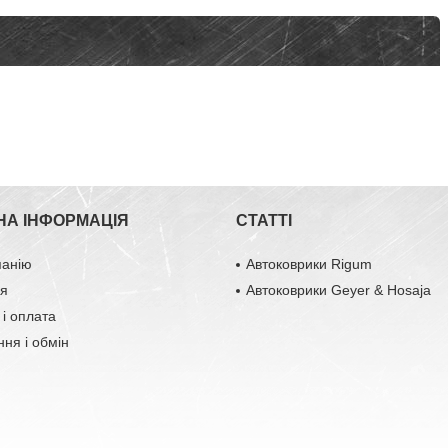
НА ІНФОРМАЦІЯ
СТАТТІ
панію
Автоковрики Rigum
ця
Автоковрики Geyer & Hosaja
 і оплата
ня і обмін