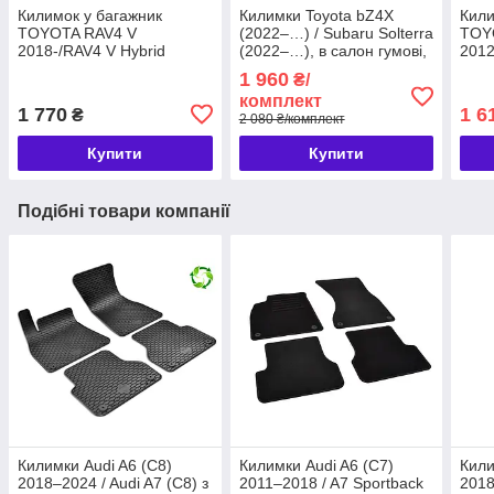
Килимок у багажник
Килимки Toyota bZ4X
Кили
TOYOTA RAV4 V
(2022–…) / Subaru Solterra
TOYO
2018-/RAV4 V Hybrid
(2022–…), в салон гумові,
2012
2018-, гумовий Rigum
4 шт., Gumarny Zubri Чехія
гумо
1 960
₴/
Чехія (436013)
(223314)
(436
комплект
1 770
1 6
₴
2 080 ₴/комплект
Купити
Купити
Подібні товари компанії
Килимки Audi A6 (C8)
Килимки Audi A6 (C7)
Кил
2018–2024 / Audi A7 (C8) з
2011–2018 / A7 Sportback
2018