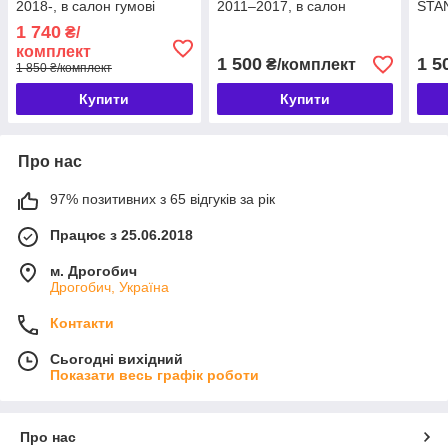
2018-, в салон гумові
2011–2017, в салон
STAN
(TPE), 4 шт., Gumarny
текстильні, 4 шт., AZ AUTO
AUTO
1 740
₴/
Zubri Чехія (P221774)
Чехія (720031)
комплект
1 500
1 5
₴/комплект
1 850 ₴/комплект
Купити
Купити
Про нас
97% позитивних з 65 відгуків за рік
Працює з 25.06.2018
м. Дрогобич
Дрогобич, Україна
Контакти
Сьогодні вихідний
Показати весь графік роботи
Про нас