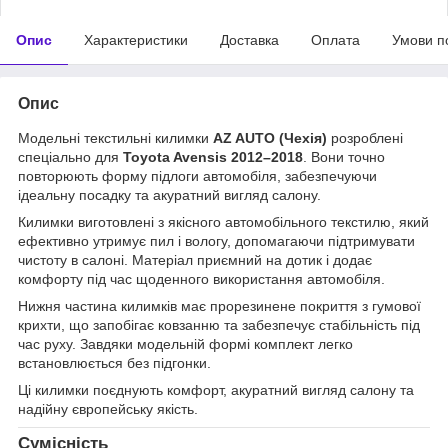
Опис
Характеристики
Доставка
Оплата
Умови п
Опис
Модельні текстильні килимки
AZ AUTO (Чехія)
розроблені
спеціально для
Toyota Avensis 2012–2018
. Вони точно
повторюють форму підлоги автомобіля, забезпечуючи
ідеальну посадку та акуратний вигляд салону.
Килимки виготовлені з якісного автомобільного текстилю, який
ефективно утримує пил і вологу, допомагаючи підтримувати
чистоту в салоні. Матеріал приємний на дотик і додає
комфорту під час щоденного використання автомобіля.
Нижня частина килимків має прорезинене покриття з гумової
крихти, що запобігає ковзанню та забезпечує стабільність під
час руху. Завдяки модельній формі комплект легко
встановлюється без підгонки.
Ці килимки поєднують комфорт, акуратний вигляд салону та
надійну європейську якість.
Сумісність