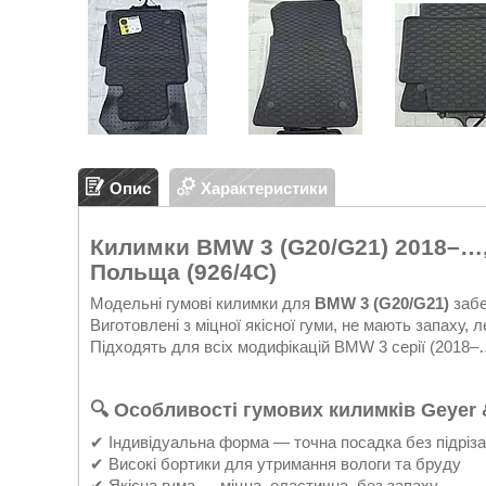
Опис
Характеристики
Килимки BMW 3 (G20/G21) 2018–…, в
Польща (926/4C)
Модельні гумові килимки для
BMW 3 (G20/G21)
забе
Виготовлені з міцної якісної гуми, не мають запаху,
Підходять для всіх модифікацій BMW 3 серії (2018–
🔍
Особливості гумових килимків Geyer 
✔ Індивідуальна форма — точна посадка без підріз
✔ Високі бортики для утримання вологи та бруду
✔ Якісна гума — міцна, еластична, без запаху