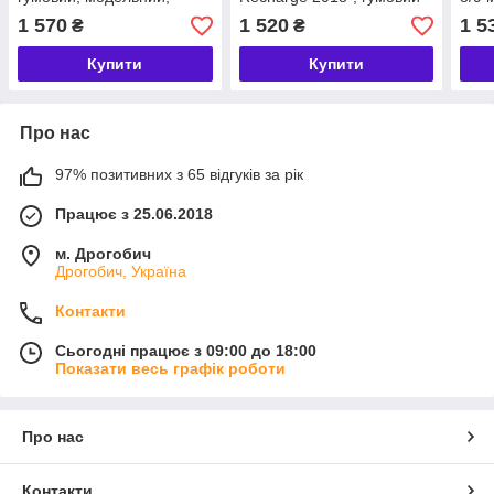
Rigum Чехія (409062)
Rigum Чехія (438048)
8/9 
1 570
1 520
1 5
₴
₴
гумо
Rigu
Купити
Купити
Про нас
97% позитивних з 65 відгуків за рік
Працює з 25.06.2018
м. Дрогобич
Дрогобич, Україна
Контакти
Сьогодні працює з 09:00 до 18:00
Показати весь графік роботи
Про нас
Контакти