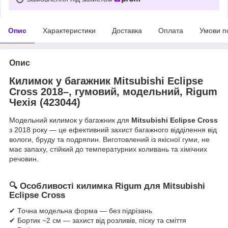
Опис
Характеристики
Доставка
Оплата
Умови п
Опис
Килимок у багажник Mitsubishi Eclipse
Cross 2018–, гумовий, модельний, Rigum
Чехія (423044)
Модельний килимок у багажник для
Mitsubishi Eclipse Cross
з 2018 року — це ефективний захист багажного відділення від
вологи, бруду та подряпин. Виготовлений із якісної гуми, не
має запаху, стійкий до температурних коливань та хімічних
речовин.
🔍
Особливості килимка Rigum для Mitsubishi
Eclipse Cross
✔ Точна модельна форма — без підрізань
✔ Бортик ~2 см — захист від розливів, піску та сміття