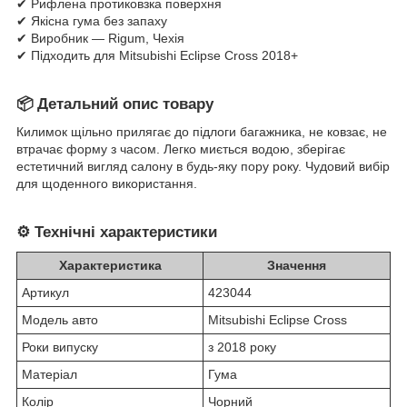
✔ Рифлена протиковзка поверхня
✔ Якісна гума без запаху
✔ Виробник — Rigum, Чехія
✔ Підходить для Mitsubishi Eclipse Cross 2018+
📦
Детальний опис товару
Килимок щільно прилягає до підлоги багажника, не ковзає, не
втрачає форму з часом. Легко миється водою, зберігає
естетичний вигляд салону в будь-яку пору року. Чудовий вибір
для щоденного використання.
⚙️
Технічні характеристики
Характеристика
Значення
Артикул
423044
Модель авто
Mitsubishi Eclipse Cross
Роки випуску
з 2018 року
Матеріал
Гума
Колір
Чорний