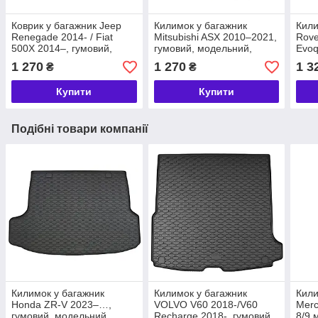
Коврик у багажник Jeep
Килимок у багажник
Кили
Renegade 2014- / Fiat
Mitsubishi ASX 2010–2021,
Rove
500X 2014–, гумовий,
гумовий, модельний,
Evoq
модельний, Rigum Чехія
Rigum Чехія (423020)
гумо
1 270
1 270
1 3
₴
₴
(414011)
Rigu
Купити
Купити
Подібні товари компанії
Килимок у багажник
Килимок у багажник
Кили
Honda ZR-V 2023–…,
VOLVO V60 2018-/V60
Merc
гумовий, модельний,
Recharge 2018-, гумовий
8/9 