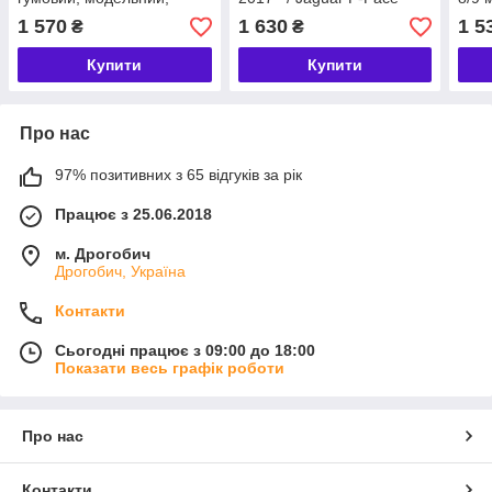
Rigum Чехія (409062)
2016–, гумовий,
8/9 
1 570
1 630
1 5
₴
₴
модельний, Rigum Чехія
гумо
(417012)
Rigu
Купити
Купити
Про нас
97% позитивних з 65 відгуків за рік
Працює з 25.06.2018
м. Дрогобич
Дрогобич, Україна
Контакти
Сьогодні працює з 09:00 до 18:00
Показати весь графік роботи
Про нас
Контакти