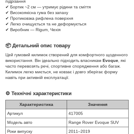
підрізання
✔ Бортик ~2 см — утримує рідини та сміття
✔ Високоякісна гума без запаху
✔ Протиковзка рифлена поверхня
✔ Легко очищується та не деформується
✔ Виробник — Rigum, Чехія
📦
Детальний опис товару
Цей гумовий килимок створений для комфортного щоденного
використання. Він ідеально підходить власникам
Evoque
, які
часто перевозять речі, спортивне спорядження або багаж.
Килимок легко миється, не ковзає і довго зберігає форму
навіть при активній експлуатації.
⚙️
Технічні характеристики
Характеристика
Значення
Артикул
417005
Модель авто
Range Rover Evoque SUV
Роки випуску
2011–2019