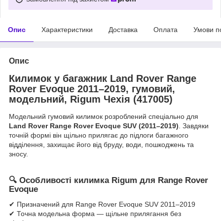
Опис
Характеристики
Доставка
Оплата
Умови п
Опис
Килимок у багажник Land Rover Range
Rover Evoque 2011–2019, гумовий,
модельний, Rigum Чехія (417005)
Модельний гумовий килимок розроблений спеціально для
Land Rover Range Rover Evoque SUV (2011–2019)
. Завдяки
точній формі він щільно прилягає до підлоги багажного
відділення, захищає його від бруду, води, пошкоджень та
зносу.
🔍
Особливості килимка Rigum для Range Rover
Evoque
✔ Призначений для Range Rover Evoque SUV 2011–2019
✔ Точна модельна форма — щільне прилягання без