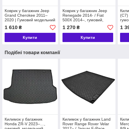
Коврик у багажник Jeep
Коврик у багажник Jeep
Кили
Grand Cherokee 2011–
Renegade 2014- / Fiat
(C7)
2020 | Гумовий модельний
500X 2014–, гумовий,
гумо
килимок Rigum Чехія
модельний, Rigum Чехія
(900
1 610
1 270
1 3
₴
₴
(414028)
(414011)
Купити
Купити
Подібні товари компанії
Килимок у багажник
Килимок у багажник Land
Кили
Honda ZR-V 2023–…,
Rover Range Rover Velar
Merc
гумовий, модельний,
2017– / Jaguar F-Pace
8/9 