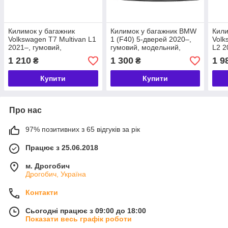
Килимок у багажник
Килимок у багажник BMW
Кили
Volkswagen T7 Multivan L1
1 (F40) 5-дверей 2020–,
Volk
2021–, гумовий,
гумовий, модельний,
L2 2
модельний, Rigum Чехія
Rigum Чехія (403091)
моде
1 210
1 300
1 9
₴
₴
(437331)
(437
Купити
Купити
Про нас
97% позитивних з 65 відгуків за рік
Працює з 25.06.2018
м. Дрогобич
Дрогобич, Україна
Контакти
Сьогодні працює з 09:00 до 18:00
Показати весь графік роботи