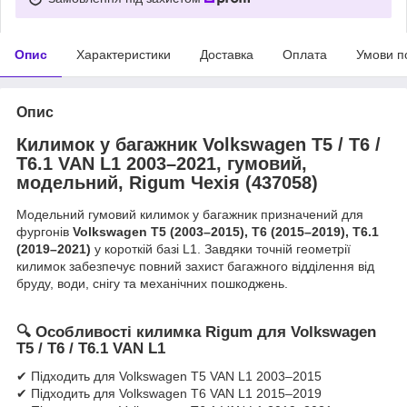
Опис
Характеристики
Доставка
Оплата
Умови п
Опис
Килимок у багажник Volkswagen T5 / T6 /
T6.1 VAN L1 2003–2021, гумовий,
модельний, Rigum Чехія (437058)
Модельний гумовий килимок у багажник призначений для
фургонів
Volkswagen T5 (2003–2015), T6 (2015–2019), T6.1
(2019–2021)
у короткій базі L1. Завдяки точній геометрії
килимок забезпечує повний захист багажного відділення від
бруду, води, снігу та механічних пошкоджень.
🔍
Особливості килимка Rigum для Volkswagen
T5 / T6 / T6.1 VAN L1
✔ Підходить для Volkswagen T5 VAN L1 2003–2015
✔ Підходить для Volkswagen T6 VAN L1 2015–2019