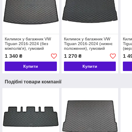
Килимок у багажник VW
Килимок у багажник VW
Кили
Tiguan 2016-2024 (без
Tiguan 2016-2024 (нижнє
Tigu
міжполів'я), гумовий
положення), гумовий
(вер
Rigum Чехія (437249)
Rigum Чехія (437188)
поло
1 340
1 270
1 4
₴
₴
Rigu
Купити
Купити
Подібні товари компанії