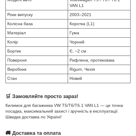
VAN L1
Роки випуску
2003–2021
Колісна база
Коротка (L1)
Матеріал
Гума
Колір
Чорний
Бортик
Є, ~2 см
Поверхня
Рифлена, протиковзка
Виробник
Rigum, Чехія
Стан
Новий
🛒
Замовляйте просто зараз!
Килимок для багажника VW T5/T6/T6.1 VAN L1 — це точна
посадка, максимальний захист і зручність в експлуатації.
Швидка доставка по Україні!
🚚
Доставка та оплата