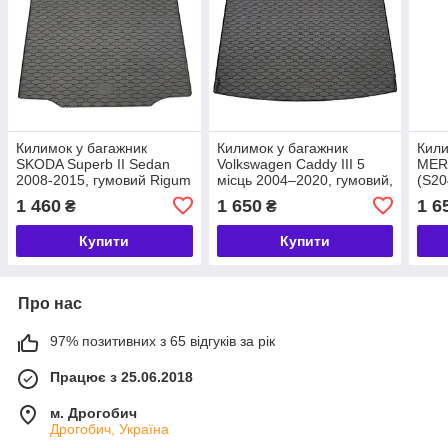
Килимок у багажник
Килимок у багажник
Кили
SKODA Superb II Sedan
Volkswagen Caddy III 5
MER
2008-2015, гумовий Rigum
місць 2004–2020, гумовий,
(S20
Чехія (434255)
модельний, Rigum Чехія
гумо
1 460
1 650
1 6
₴
₴
(437034)
(421
Купити
Купити
Про нас
97% позитивних з 65 відгуків за рік
Працює з 25.06.2018
м. Дрогобич
Дрогобич, Україна