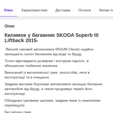
Опис
Характеристики
Доставка
Оплата
Умови п
Опис
Килимок у багажник SKODA Superb III
Liftback 2015-
Якісний гумовий автокилимок RIGUM (Чехія) надійно
захищають салон багажника від води та бруду.
Точно відповідають розмірам і контурам підлоги, зі
збільшеною глибиною малюнка.
Виконаний із високоякісної гуми, зносостійкі, легкі в
експлуатації та в очищенні.
Завдяки високим бортикам автокилимок захищає багажник
автомобіля від бруду, а також продовжує термін його
експлуатації.
Обладнані гумовими шипами, завдяки яким їх неможливо
переміщати.
Без запаху гуми.