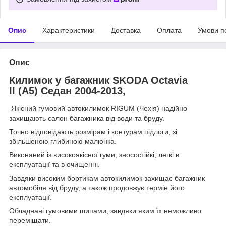
Опис
Характеристики
Доставка
Оплата
Умови п
Опис
Килимок у багажник SKODA Octavia
II (A5) Седан 2004-2013,
Якісний гумовий автокилимок RIGUM (Чехія) надійно
захищають салон багажника від води та бруду.
Точно відповідають розмірам і контурам підлоги, зі
збільшеною глибиною малюнка.
Виконаний із високоякісної гуми, зносостійкі, легкі в
експлуатації та в очищенні.
Завдяки високим бортикам автокилимок захищає багажник
автомобіля від бруду, а також продовжує термін його
експлуатації.
Обладнані гумовими шипами, завдяки яким їх неможливо
переміщати.