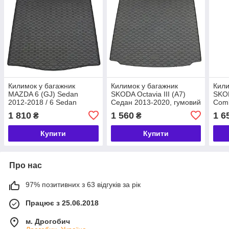
Килимок у багажник
Килимок у багажник
Кили
MAZDA 6 (GJ) Sedan
SKODA Octavia III (A7)
SKOD
2012-2018 / 6 Sedan
Седан 2013-2020, гумовий
Comb
2018-, гумовий Rigum
Rigum Чехія (434057)
2020
1 810
1 560
1 6
₴
₴
Чехія (420074)
Чехі
Купити
Купити
Про нас
97% позитивних з 63 відгуків за рік
Працює з 25.06.2018
м. Дрогобич