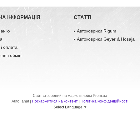
НА ІНФОРМАЦІЯ
СТАТТІ
панію
Автоковрики Rigum
ця
Автоковрики Geyer & Hosaja
 і оплата
ня і обмін
Сайт створений на маркетплейсі
Prom.ua
AutoFanat |
Поскаржитися на контент
|
Політика конфіденційності
Select Language
▼