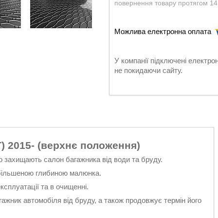
повернення товару протягом 14
У компанії підключені електро
не покидаючи сайту.
) 2015- (верхнє положення)
о захищають салон багажника від води та бруду.
і збільшеною глибиною малюнка.
експлуатації та в очищенні.
жник автомобіля від бруду, а також продовжує термін його