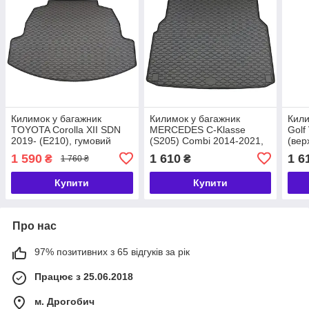
Килимок у багажник
Килимок у багажник
Кили
TOYOTA Corolla XII SDN
MERCEDES C-Klasse
Golf
2019- (E210), гумовий
(S205) Combi 2014-2021,
(вер
Rigum Чехія (436044)
гумовий Rigum Чехія
гумо
1 590
1 610
1 6
₴
₴
1 760 ₴
(421071)
(437
Купити
Купити
Про нас
97% позитивних з 65 відгуків за рік
Працює з 25.06.2018
м. Дрогобич