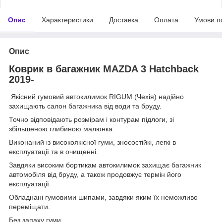
Опис
Характеристики
Доставка
Оплата
Умови п
Опис
Коврик в багажник MAZDA 3 Hatchback
2019-
Якісний гумовий автокилимок RIGUM (Чехія) надійно
захищають салон багажника від води та бруду.
Точно відповідають розмірам і контурам підлоги, зі
збільшеною глибиною малюнка.
Виконаний із високоякісної гуми, зносостійкі, легкі в
експлуатації та в очищенні.
Завдяки високим бортикам автокилимок захищає багажник
автомобіля від бруду, а також продовжує термін його
експлуатації.
Обладнані гумовими шипами, завдяки яким їх неможливо
переміщати.
Без запаху гуми.