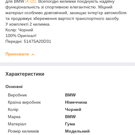
для BMW
iX i20
. Всепогідні килимки поєднують надійну
функціональність зі спортивною елегантністю. Міцний
матеріал особливо довговічний, захищає інтер'єр автомобіля
та продовжує збереження вартості транспортного засобу.
У комплекті 2 килимка.
Колір: Чорний
100% Оригінал!
Передні: 51475A20D31
Приховати
Характеристики
Основні
Виробник
BMW
Країна виробник
Німеччина
Колір
Чорний
Марка
BMW
Матеріал
Гума
Розмір килимків
Модельний