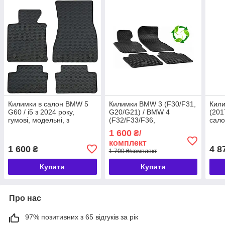
Килимки в салон BMW 5
Килимки BMW 3 (F30/F31,
Кил
G60 / i5 з 2024 року,
G20/G21) / BMW 4
(201
гумові, модельні, з
(F32/F33/F36,
сало
бортиками, Rigum Чехія
G22/G23/G26), в салон
(514
1 600
₴/
(906158)
гумові (TPE), 4 шт.,
комплект
Gumarny Zubri Чехія
1 600
4 8
₴
1 700 ₴/комплект
(P218394FL)
Купити
Купити
Про нас
97% позитивних з 65 відгуків за рік