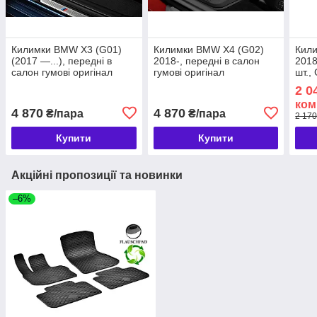
Килимки BMW X3 (G01)
Килимки BMW X4 (G02)
Кил
(2017 —...), передні в
2018-, передні в салон
2018
салон гумові оригінал
гумові оригінал
шт.,
(51472450511)
(51472451585)
(222
2 0
ком
4 870
4 870
₴/пара
₴/пара
2 170
Купити
Купити
Акційні пропозиції та новинки
–6%