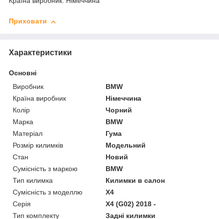
Країна виробник: Німеччина
Приховати
Характеристики
Основні
Виробник
BMW
Країна виробник
Німеччина
Колір
Чорний
Марка
BMW
Матеріал
Гума
Розмір килимків
Модельний
Стан
Новий
Сумісність з маркою
BMW
Тип килимка
Килимки в салон
Сумісність з моделлю
X4
Серія
X4 (G02) 2018 -
Тип комплекту
Задні килимки