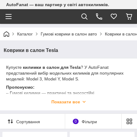
AutoFanat — ваш партнер у світі автокилимків.
Каталог
Гумові коврики в салон авто
Коврики в салон
Коврики в салон Tesla
Купуєте
килимки в салон для Tesla
? У AutoFanat
представлений вибір модельних килимків для популярних
моделей: Model 3, Model Y, Model S.
Пропонуємо:
– Гумові килимки — практичні та зносостійкі
– Текстильні (ворсові) — стильні та комфортні
Показати все
– 3D-килимки — з бортиками для максимального захисту
✔️ Ідеальна форма під модель Tesla
✔️ Якісні матеріали
Сортування
0
Фільтри
✔️ Легке очищення, зручне встановлення
✔️ Підходять для всесезонного використання