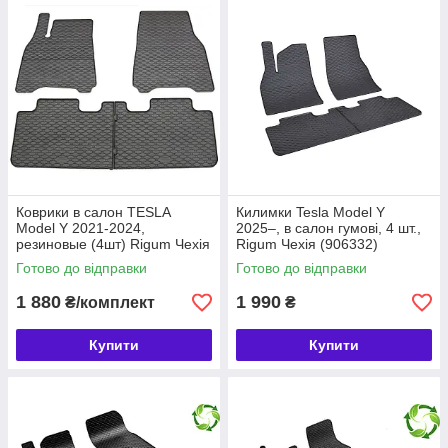
Замовляйте килимки в салон для Tesla з доставкою по
Україні. Потрібна допомога з підбором? — Напишіть або
зателефонуйте нам!
📦 Доставка: Нова Пошта
💳 Оплата: готівка, картка, накладений платіж, Пром-оплата
Коврики в салон TESLA
Килимки Tesla Model Y
Model Y 2021-2024,
2025–, в салон гумові, 4 шт.,
резиновые (4шт) Rigum Чехія
Rigum Чехія (906332)
(905731)
Готово до відправки
Готово до відправки
1 880
1 990
₴/комплект
₴
Купити
Купити