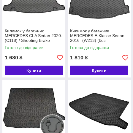
Килимок у багажник
Килимок у багажник
MERCEDES CLA Sedan 2020-
MERCEDES E-Klasse Sedan
(C118) / Shooting Brake
2016- (W213) (без
(W118), гумовий Rigum Чехія
сабвуфера), гумовий Rigum
Готово до відправки
Готово до відправки
(421057)
Чехія (421194)
1 680
1 810
₴
₴
Купити
Купити