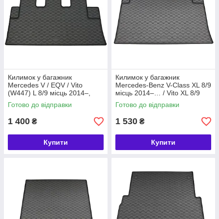
Килимок у багажник
Килимок у багажник
Mercedes V / EQV / Vito
Mercedes-Benz V-Class XL 8/9
(W447) L 8/9 місць 2014–,
місць 2014–… / Vito XL 8/9
гумовий, модельний, Rigum
місць 2014–…, гумовий,
Готово до відправки
Готово до відправки
Чехія (421026)
модельний, Rigum Чехія
(421040)
1 400
1 530
₴
₴
Купити
Купити