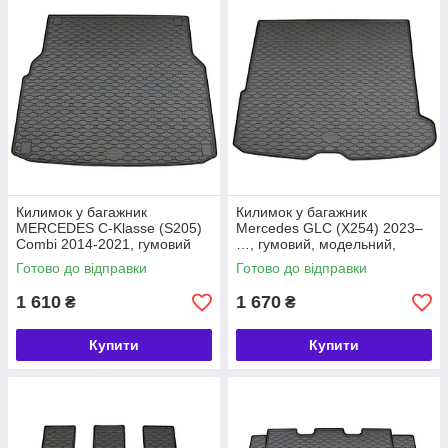
📦 Швидка доставка по всій Україні
💳 Оплата: карткою, накладений платіж, Пром-оплата
❓ Напишіть нам — і ми допоможемо підібрати ідеальний
варіант саме для вашого Mercedes-Benz!
Килимок у багажник
Килимок у багажник
MERCEDES C-Klasse (S205)
Mercedes GLC (X254) 2023–
Combi 2014-2021, гумовий
…, гумовий, модельний,
Rigum Чехія (421071)
Rigum Чехія (421125)
Готово до відправки
Готово до відправки
1 610
1 670
₴
₴
Купити
Купити