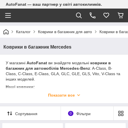
AutoFanat — ваш партнер у світі автокилимків.
Каталог
Коврики в багажник для авто
Коврики в баг
Коврики в багажник Mercedes
У магазині
AutoFanat
ви знайдете модельні
коврики в
багажник для автомобілів Mercedes-Benz
: A-Class, B-
Class, C-Class, E-Class, GLA, GLC, GLE, GLS, Vito, V-Class та
інших моделей.
Наші коврики:
🔹 Ідеально відповідають формі багажного відділення
Показати все
🔹 Виготовлені з якісної гуми або термопласту
🔹 Мають бортики для утримання води, снігу та бруду
🔹 Не ковзають, не мають запаху, легко миються
Сортування
0
Фільтри
Модельні килимки гарантують надійний захист багажника
вашого Mercedes-Benz від вологи, пошкоджень та щоденних
забруднень.