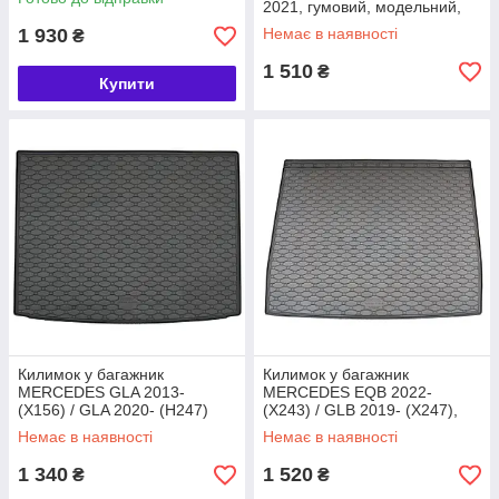
(421101)
2021, гумовий, модельний,
Rigum Чехія (421033)
1 930
Немає в наявності
₴
1 510
₴
Купити
Килимок у багажник
Килимок у багажник
MERCEDES GLA 2013-
MERCEDES EQB 2022-
(X156) / GLA 2020- (H247)
(X243) / GLB 2019- (X247),
(верхнє положення), гумовий
гумовий Rigum (421118)
Немає в наявності
Немає в наявності
Rigum (421200)
1 340
1 520
₴
₴