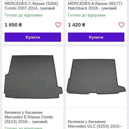
MERCEDES C-Klasse (S204)
MERCEDES A-Klasse (W177)
Combi 2007-2014, гумовий
Hatchback 2018-, гумовий
Rigum Чехія (421187)
Rigum Чехія (421088)
Готово до відправки
Готово до відправки
1 650
1 420
₴
₴
Купити
Купити
Килимок у багажник
Mercedes E-Klasse Combi
(S213) 2016–, гумовий,
Килимок у багажник
модельний, Rigum Чехія
Mercedes GLC (X253) 2015–
Готово до відправки