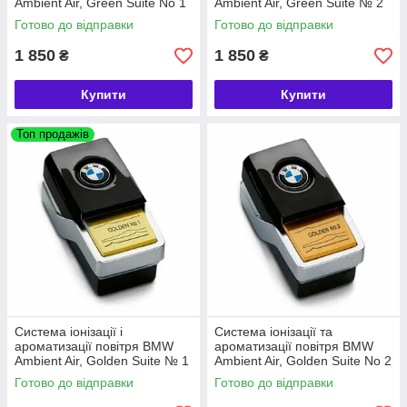
Ambient Air, Green Suite No 1
Ambient Air, Green Suite № 2
(64119382597)
(64119382603)
Готово до відправки
Готово до відправки
1 850
1 850
₴
₴
Купити
Купити
Топ продажів
Система іонізації і
Система іонізації та
ароматизації повітря BMW
ароматизації повітря BMW
Ambient Air, Golden Suite № 1
Ambient Air, Golden Suite No 2
(64119382609)
(64119382615)
Готово до відправки
Готово до відправки