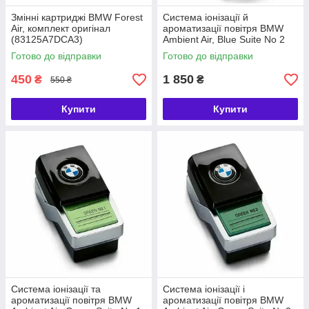
Змінні картриджі BMW Forest
Система іонізації й
Air, комплект оригінал
ароматизації повітря BMW
(83125A7DCA3)
Ambient Air, Blue Suite No 2
(64119382591)
Готово до відправки
Готово до відправки
450
1 850
₴
₴
550 ₴
Купити
Купити
Система іонізації та
Система іонізації і
ароматизації повітря BMW
ароматизації повітря BMW