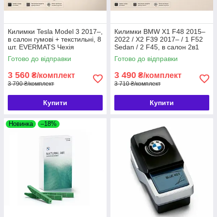
Килимки Tesla Model 3 2017–,
Килимки BMW X1 F48 2015–
в салон гумові + текстильні, 8
2022 / X2 F39 2017– / 1 F52
шт. EVERMATS Чехія
Sedan / 2 F45, в салон 2в1
(PT223004)
гумові + текстильні, 8 шт.
Готово до відправки
Готово до відправки
EVERMATS (PT220427FL)
3 560
3 490
₴/комплект
₴/комплект
3 790 ₴/комплект
3 710 ₴/комплект
Купити
Купити
Новинка
–18%