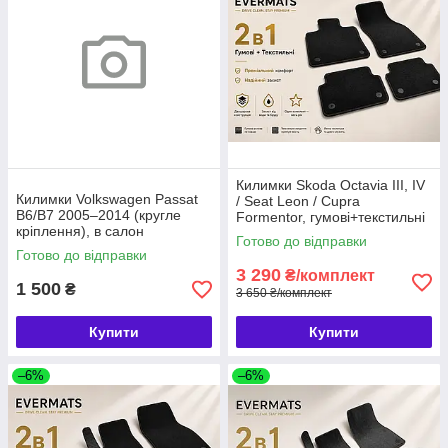
Килимки Skoda Octavia III, IV
Килимки Volkswagen Passat
/ Seat Leon / Cupra
B6/B7 2005–2014 (кругле
Formentor, гумові+текстильні
кріплення), в салон
2в1, 8шт, EVERMATS
Готово до відправки
текстильні, 4 шт., AZ AUTO
(PT217952)
Готово до відправки
Чехія (720567)
3 290
₴/комплект
1 500
₴
3 650 ₴/комплект
Купити
Купити
–6%
–6%