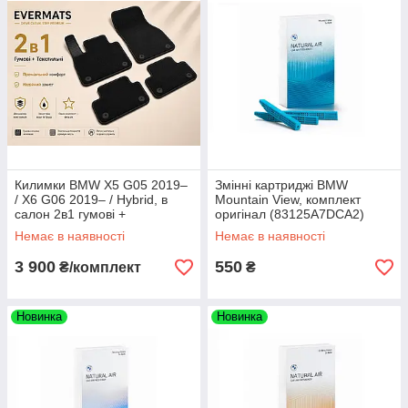
Килимки BMW X5 G05 2019–
Змінні картриджі BMW
/ X6 G06 2019– / Hybrid, в
Mountain View, комплект
салон 2в1 гумові +
оригінал (83125A7DCA2)
текстильні, 8 шт. EVERMATS
Немає в наявності
Немає в наявності
Чехія (PT221885FL)
3 900
550
₴/комплект
₴
Новинка
Новинка