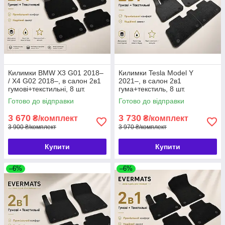
Килимки BMW X3 G01 2018–
Килимки Tesla Model Y
/ X4 G02 2018–, в салон 2в1
2021–, в салон 2в1
гумові+текстильні, 8 шт.
гума+текстиль, 8 шт.
EVERMATS Чехія
EVERMATS Чехія (PT223594)
Готово до відправки
Готово до відправки
(PT222444FL)
3 670
3 730
₴/комплект
₴/комплект
3 900 ₴/комплект
3 970 ₴/комплект
Купити
Купити
–6%
–6%