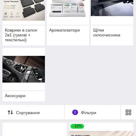
Коврики в салон
Ароматизатори
Щітки
2в1 (гумові +
склоочисника
текстильні)
Аксесуари
Сортування
0
Фільтри
–10%