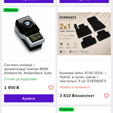
Новинка
Система іонізації і
ароматизації повітря BMW
Ambient Air, Amberblack Suite
Килимки Volvo XC60 2018– /
№2 (64112464928)
Hybrid, в салон гумові +
Готово до відправки
текстильні, 8 шт. EVERMATS
Чехія (PT221745)
1 950
Немає в наявності
₴
3 810
₴/комплект
Купити
Новинка