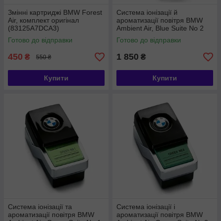
Змінні картриджі BMW Forest
Система іонізації й
Air, комплект оригінал
ароматизації повітря BMW
(83125A7DCA3)
Ambient Air, Blue Suite No 2
(64119382591)
Готово до відправки
Готово до відправки
450
1 850
₴
₴
550 ₴
Купити
Купити
Система іонізації та
Система іонізації і
ароматизації повітря BMW
ароматизації повітря BMW