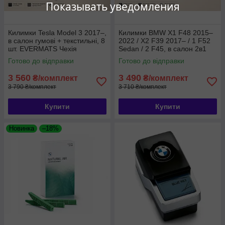
Показывать уведомления
Килимки Tesla Model 3 2017–,
Килимки BMW X1 F48 2015–
в салон гумові + текстильні, 8
2022 / X2 F39 2017– / 1 F52
шт. EVERMATS Чехія
Sedan / 2 F45, в салон 2в1
(PT223004)
гумові + текстильні, 8 шт.
Готово до відправки
Готово до відправки
EVERMATS (PT220427FL)
3 560
3 490
₴/комплект
₴/комплект
3 790 ₴/комплект
3 710 ₴/комплект
Купити
Купити
Новинка
–18%