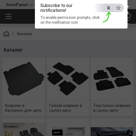
×
AutoFanat — ваш партнер у світі автокилимків.
Subscribe to our
notifications!
To enable permission prompts, click
ESC
on the notification icon
Каталог
Каталог
Коврики в
Гумові коврики в
Текстильні коврики
багажник для авто
салон авто
в салон авто