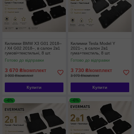
Килимки BMW X3 G01 2018–
Килимки Tesla Model Y
/ X4 G02 2018–, в салон 2в1
2021–, в салон 2в1
гумові+текстильні, 8 шт.
гума+текстиль, 8 шт.
EVERMATS Чехія
EVERMATS Чехія (PT223594)
Готово до відправки
Готово до відправки
(PT222444FL)
3 670
3 730
₴/комплект
₴/комплект
3 900 ₴/комплект
3 970 ₴/комплект
Купити
Купити
–6%
–6%