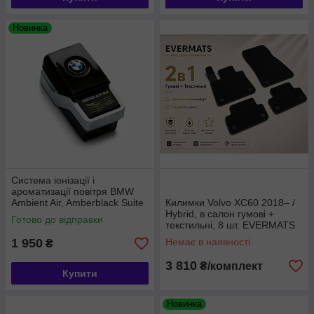
Новинка
Система іонізації і
ароматизації повітря BMW
Ambient Air, Amberblack Suite
Килимки Volvo XC60 2018– /
№2 (64112464928)
Hybrid, в салон гумові +
Готово до відправки
текстильні, 8 шт. EVERMATS
Чехія (PT221745)
1 950
Немає в наявності
₴
3 810
₴/комплект
Купити
Новинка