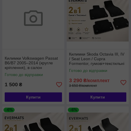
Килимки Skoda Octavia III, IV
Килимки Volkswagen Passat
/ Seat Leon / Cupra
B6/B7 2005–2014 (кругле
Formentor, гумові+текстильні
кріплення), в салон
2в1, 8шт, EVERMATS
Готово до відправки
текстильні, 4 шт., AZ AUTO
(PT217952)
Готово до відправки
Чехія (720567)
3 290
₴/комплект
1 500
₴
3 650 ₴/комплект
Купити
Купити
–6%
–6%