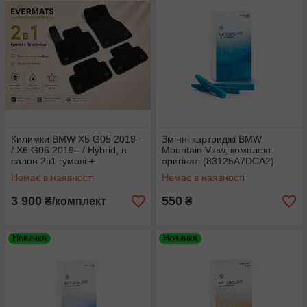
Килимки BMW X5 G05 2019–
Змінні картриджі BMW
/ X6 G06 2019– / Hybrid, в
Mountain View, комплект
салон 2в1 гумові +
оригінал (83125A7DCA2)
текстильні, 8 шт. EVERMATS
Немає в наявності
Немає в наявності
Чехія (PT221885FL)
3 900
550
₴/комплект
₴
Новинка
Новинка