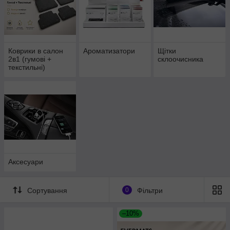
Коврики в салон
Ароматизатори
Щітки
2в1 (гумові +
склоочисника
текстильні)
Аксесуари
Сортування
0
Фільтри
–10%