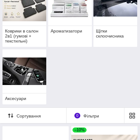
Коврики в салон
Ароматизатори
Щітки
2в1 (гумові +
склоочисника
текстильні)
Аксесуари
Сортування
0
Фільтри
–10%