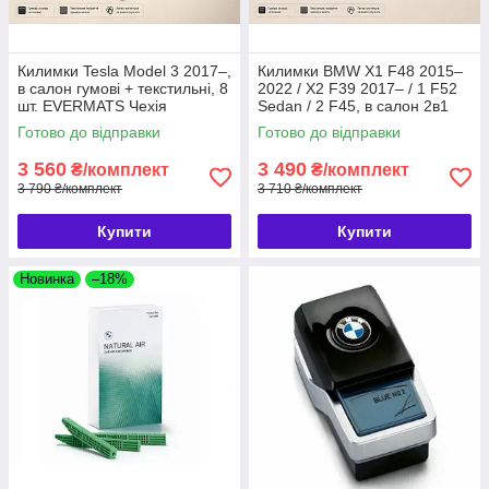
Килимки Tesla Model 3 2017–,
Килимки BMW X1 F48 2015–
в салон гумові + текстильні, 8
2022 / X2 F39 2017– / 1 F52
шт. EVERMATS Чехія
Sedan / 2 F45, в салон 2в1
(PT223004)
гумові + текстильні, 8 шт.
Готово до відправки
Готово до відправки
EVERMATS (PT220427FL)
3 560
3 490
₴/комплект
₴/комплект
3 790 ₴/комплект
3 710 ₴/комплект
Купити
Купити
Новинка
–18%