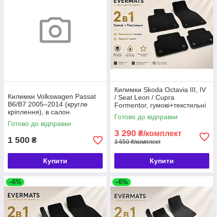
Килимки Skoda Octavia III, IV
Килимки Volkswagen Passat
/ Seat Leon / Cupra
B6/B7 2005–2014 (кругле
Formentor, гумові+текстильні
кріплення), в салон
2в1, 8шт, EVERMATS
Готово до відправки
текстильні, 4 шт., AZ AUTO
(PT217952)
Готово до відправки
Чехія (720567)
3 290
₴/комплект
1 500
₴
3 650 ₴/комплект
Купити
Купити
–6%
–6%