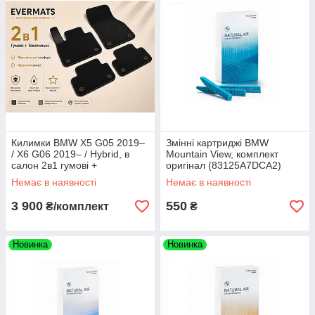
Килимки BMW X5 G05 2019–
Змінні картриджі BMW
/ X6 G06 2019– / Hybrid, в
Mountain View, комплект
салон 2в1 гумові +
оригінал (83125A7DCA2)
текстильні, 8 шт. EVERMATS
Немає в наявності
Немає в наявності
Чехія (PT221885FL)
3 900
550
₴/комплект
₴
Новинка
Новинка