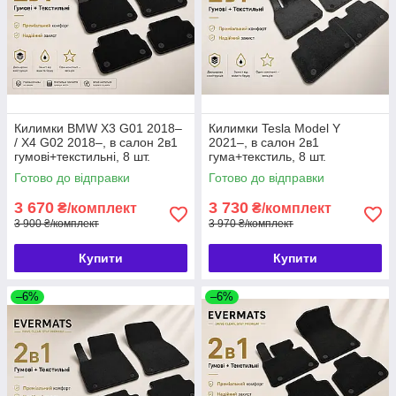
Килимки BMW X3 G01 2018–
Килимки Tesla Model Y
/ X4 G02 2018–, в салон 2в1
2021–, в салон 2в1
гумові+текстильні, 8 шт.
гума+текстиль, 8 шт.
EVERMATS Чехія
EVERMATS Чехія (PT223594)
Готово до відправки
Готово до відправки
(PT222444FL)
3 670
3 730
₴/комплект
₴/комплект
3 900 ₴/комплект
3 970 ₴/комплект
Купити
Купити
–6%
–6%