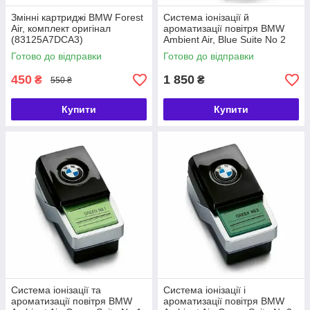
Змінні картриджі BMW Forest
Система іонізації й
Air, комплект оригінал
ароматизації повітря BMW
(83125A7DCA3)
Ambient Air, Blue Suite No 2
(64119382591)
Готово до відправки
Готово до відправки
450
1 850
₴
₴
550 ₴
Купити
Купити
Система іонізації та
Система іонізації і
ароматизації повітря BMW
ароматизації повітря BMW