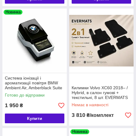
Новинка
Система іонізації і
ароматизації повітря BMW
Ambient Air, Amberblack Suite
Килимки Volvo XC60 2018– /
№2 (64112464928)
Hybrid, в салон гумові +
Готово до відправки
текстильні, 8 шт. EVERMATS
Чехія (PT221745)
1 950
Немає в наявності
₴
3 810
₴/комплект
Купити
Новинка