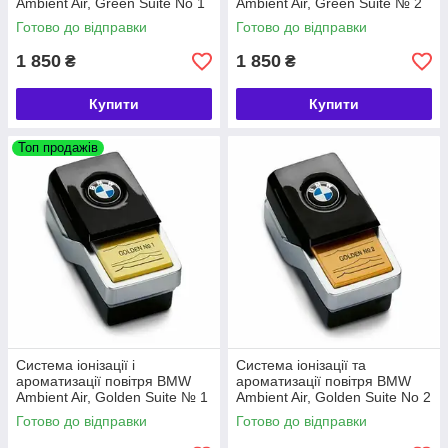
Ambient Air, Green Suite No 1
Ambient Air, Green Suite № 2
(64119382597)
(64119382603)
Готово до відправки
Готово до відправки
1 850
1 850
₴
₴
Купити
Купити
Топ продажів
Система іонізації і
Система іонізації та
ароматизації повітря BMW
ароматизації повітря BMW
Ambient Air, Golden Suite № 1
Ambient Air, Golden Suite No 2
(64119382609)
(64119382615)
Готово до відправки
Готово до відправки