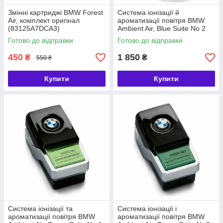
Змінні картриджі BMW Forest
Система іонізації й
Air, комплект оригінал
ароматизації повітря BMW
(83125A7DCA3)
Ambient Air, Blue Suite No 2
(64119382591)
Готово до відправки
Готово до відправки
450
1 850
₴
₴
550 ₴
Купити
Купити
Система іонізації та
Система іонізації і
ароматизації повітря BMW
ароматизації повітря BMW