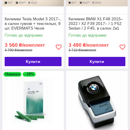
Килимки Tesla Model 3 2017–,
Килимки BMW X1 F48 2015–
в салон гумові + текстильні, 8
2022 / X2 F39 2017– / 1 F52
шт. EVERMATS Чехія
Sedan / 2 F45, в салон 2в1
(PT223004)
гумові + текстильні, 8 шт.
Готово до відправки
Готово до відправки
EVERMATS (PT220427FL)
3 560
3 490
₴/комплект
₴/комплект
3 790 ₴/комплект
3 710 ₴/комплект
Купити
Купити
Новинка
–18%