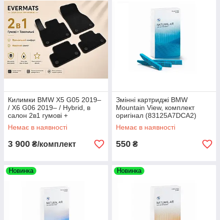
Килимки BMW X5 G05 2019–
Змінні картриджі BMW
/ X6 G06 2019– / Hybrid, в
Mountain View, комплект
салон 2в1 гумові +
оригінал (83125A7DCA2)
текстильні, 8 шт. EVERMATS
Немає в наявності
Немає в наявності
Чехія (PT221885FL)
3 900
550
₴/комплект
₴
Новинка
Новинка