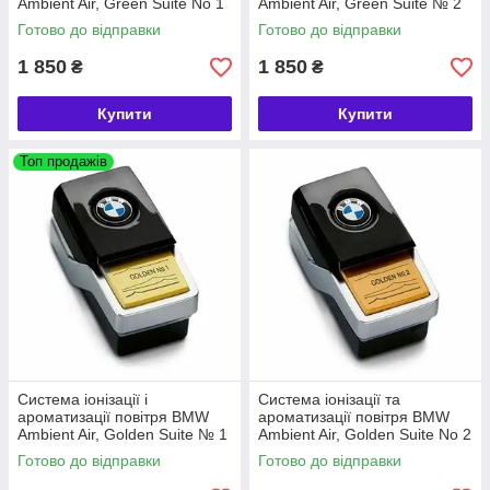
Ambient Air, Green Suite No 1
Ambient Air, Green Suite № 2
(64119382597)
(64119382603)
Готово до відправки
Готово до відправки
1 850
1 850
₴
₴
Купити
Купити
Топ продажів
Система іонізації і
Система іонізації та
ароматизації повітря BMW
ароматизації повітря BMW
Ambient Air, Golden Suite № 1
Ambient Air, Golden Suite No 2
(64119382609)
(64119382615)
Готово до відправки
Готово до відправки