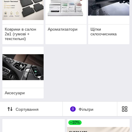
Коврики в салон
Ароматизатори
Щітки
2в1 (гумові +
склоочисника
текстильні)
Аксесуари
Сортування
0
Фільтри
–10%