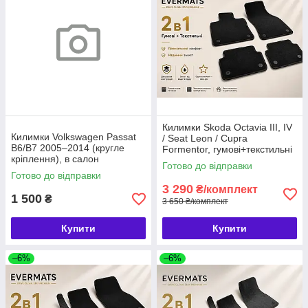
Килимки Skoda Octavia III, IV
Килимки Volkswagen Passat
/ Seat Leon / Cupra
B6/B7 2005–2014 (кругле
Formentor, гумові+текстильні
кріплення), в салон
2в1, 8шт, EVERMATS
Готово до відправки
текстильні, 4 шт., AZ AUTO
(PT217952)
Готово до відправки
Чехія (720567)
3 290
₴/комплект
1 500
₴
3 650 ₴/комплект
Купити
Купити
–6%
–6%