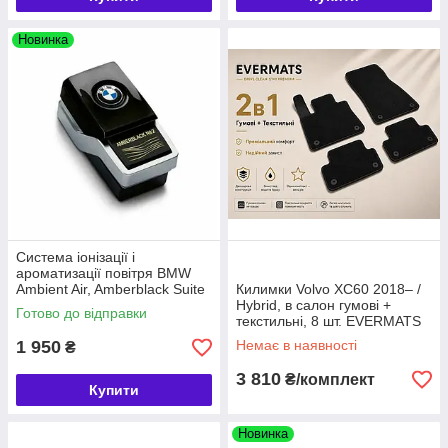
Новинка
Система іонізації і
ароматизації повітря BMW
Ambient Air, Amberblack Suite
Килимки Volvo XC60 2018– /
№2 (64112464928)
Hybrid, в салон гумові +
Готово до відправки
текстильні, 8 шт. EVERMATS
Чехія (PT221745)
1 950
Немає в наявності
₴
3 810
₴/комплект
Купити
Новинка