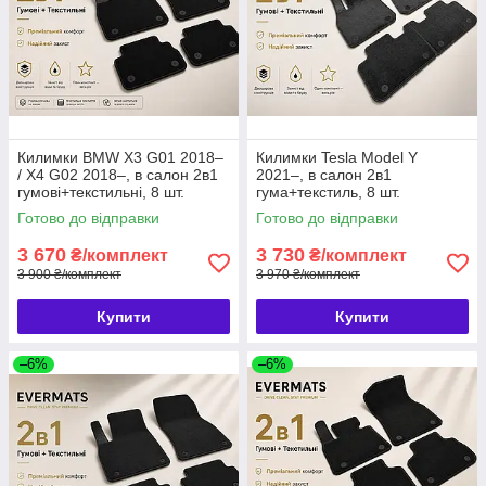
Килимки BMW X3 G01 2018–
Килимки Tesla Model Y
/ X4 G02 2018–, в салон 2в1
2021–, в салон 2в1
гумові+текстильні, 8 шт.
гума+текстиль, 8 шт.
EVERMATS Чехія
EVERMATS Чехія (PT223594)
Готово до відправки
Готово до відправки
(PT222444FL)
3 670
3 730
₴/комплект
₴/комплект
3 900 ₴/комплект
3 970 ₴/комплект
Купити
Купити
–6%
–6%