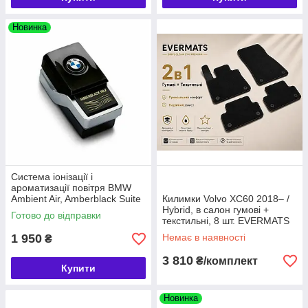
Новинка
Система іонізації і
ароматизації повітря BMW
Ambient Air, Amberblack Suite
Килимки Volvo XC60 2018– /
№2 (64112464928)
Hybrid, в салон гумові +
Готово до відправки
текстильні, 8 шт. EVERMATS
Чехія (PT221745)
1 950
Немає в наявності
₴
3 810
₴/комплект
Купити
Новинка