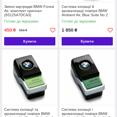
Змінні картриджі BMW Forest
Система іонізації й
Air, комплект оригінал
ароматизації повітря BMW
(83125A7DCA3)
Ambient Air, Blue Suite No 2
(64119382591)
Готово до відправки
Готово до відправки
450
1 850
₴
₴
550 ₴
Купити
Купити
Система іонізації та
Система іонізації і
ароматизації повітря BMW
ароматизації повітря BMW