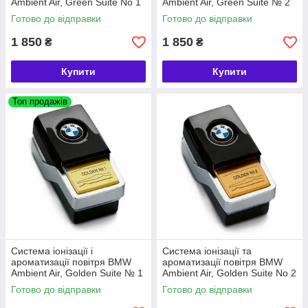
Ambient Air, Green Suite No 1
Ambient Air, Green Suite № 2
(64119382597)
(64119382603)
Готово до відправки
Готово до відправки
1 850
1 850
₴
₴
Купити
Купити
Топ продажів
Система іонізації і
Система іонізації та
ароматизації повітря BMW
ароматизації повітря BMW
Ambient Air, Golden Suite № 1
Ambient Air, Golden Suite No 2
(64119382609)
(64119382615)
Готово до відправки
Готово до відправки