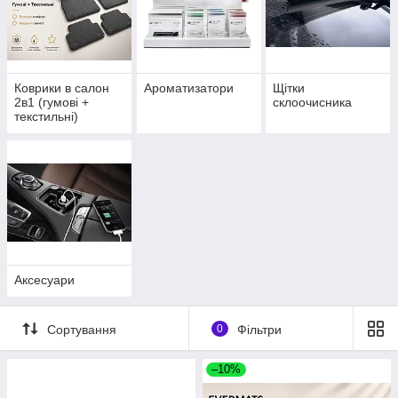
Коврики в салон
Ароматизатори
Щітки
2в1 (гумові +
склоочисника
текстильні)
Аксесуари
Сортування
0
Фільтри
–10%