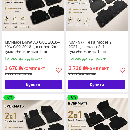
Килимки BMW X3 G01 2018–
Килимки Tesla Model Y
/ X4 G02 2018–, в салон 2в1
2021–, в салон 2в1
гумові+текстильні, 8 шт.
гума+текстиль, 8 шт.
EVERMATS Чехія
EVERMATS Чехія (PT223594)
Готово до відправки
Готово до відправки
(PT222444FL)
3 670
3 730
₴/комплект
₴/комплект
3 900 ₴/комплект
3 970 ₴/комплект
Купити
Купити
–6%
–6%