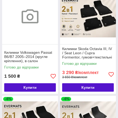
Килимки Skoda Octavia III, IV
Килимки Volkswagen Passat
/ Seat Leon / Cupra
B6/B7 2005–2014 (кругле
Formentor, гумові+текстильні
кріплення), в салон
2в1, 8шт, EVERMATS
Готово до відправки
текстильні, 4 шт., AZ AUTO
(PT217952)
Готово до відправки
Чехія (720567)
3 290
₴/комплект
1 500
₴
3 650 ₴/комплект
Купити
Купити
–6%
–6%