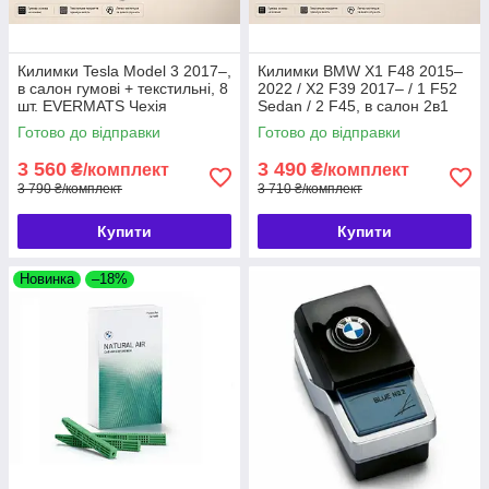
Килимки Tesla Model 3 2017–,
Килимки BMW X1 F48 2015–
в салон гумові + текстильні, 8
2022 / X2 F39 2017– / 1 F52
шт. EVERMATS Чехія
Sedan / 2 F45, в салон 2в1
(PT223004)
гумові + текстильні, 8 шт.
Готово до відправки
Готово до відправки
EVERMATS (PT220427FL)
3 560
3 490
₴/комплект
₴/комплект
3 790 ₴/комплект
3 710 ₴/комплект
Купити
Купити
Новинка
–18%