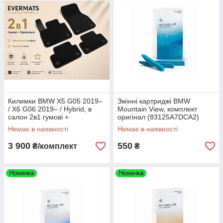
Килимки BMW X5 G05 2019–
Змінні картриджі BMW
/ X6 G06 2019– / Hybrid, в
Mountain View, комплект
салон 2в1 гумові +
оригінал (83125A7DCA2)
текстильні, 8 шт. EVERMATS
Немає в наявності
Немає в наявності
Чехія (PT221885FL)
3 900
550
₴/комплект
₴
Новинка
Новинка